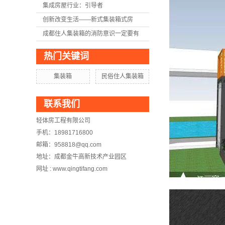
集成房屋行业：引导者
创新改变生活——新式集装箱式房
成都住人集装箱的消防意识一定要有
热门关键词
集装箱
民俗住人集装箱
联系我们
轻体房工程有限公司
手机：18981716800
邮箱：958818@qq.com
地址：成都金牛高新技术产业园区
网址 : www.qingtifang.com