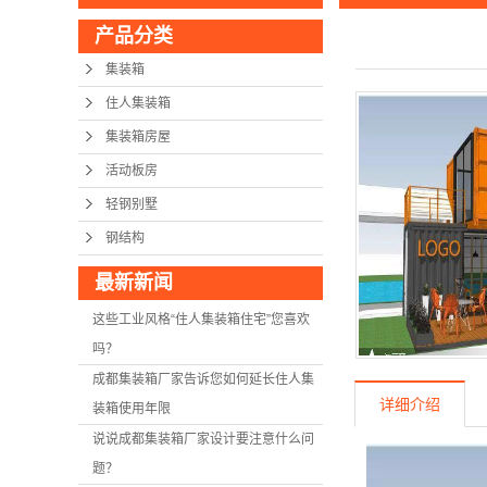
产品分类
集装箱
住人集装箱
集装箱房屋
活动板房
轻钢别墅
钢结构
最新新闻
这些工业风格“住人集装箱住宅”您喜欢
吗？
成都集装箱厂家告诉您如何延长住人集
详细介绍
装箱使用年限
说说成都集装箱厂家设计要注意什么问
题？